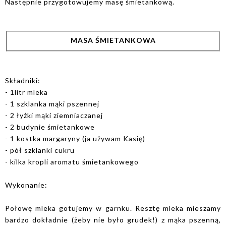
Następnie przygotowujemy masę śmietankową.
MASA ŚMIETANKOWA
Składniki:
- 1litr mleka
- 1 szklanka mąki pszennej
- 2 łyżki mąki ziemniaczanej
- 2 budynie śmietankowe
- 1 kostka margaryny (ja używam Kasię)
- pół szklanki cukru
- kilka kropli aromatu śmietankowego
Wykonanie:
Połowę mleka gotujemy w garnku. Resztę mleka mieszamy
bardzo dokładnie (żeby nie było grudek!) z mąka pszenną,