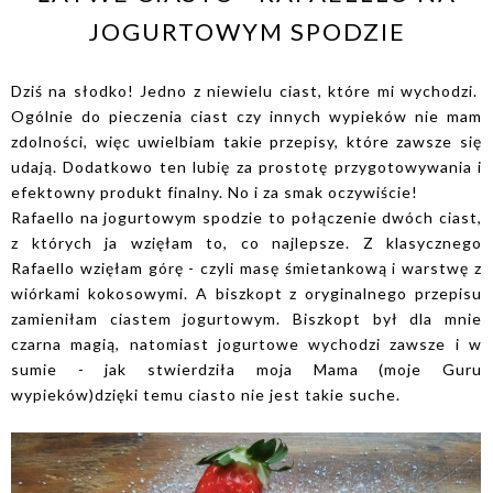
JOGURTOWYM SPODZIE
Dziś na słodko! Jedno z niewielu ciast, które mi wychodzi.
Ogólnie do pieczenia ciast czy innych wypieków nie mam
zdolności, więc uwielbiam takie przepisy, które zawsze się
udają. Dodatkowo ten lubię za prostotę przygotowywania i
efektowny produkt finalny. No i za smak oczywiście!
Rafaello na jogurtowym spodzie to połączenie dwóch ciast,
z których ja wzięłam to, co najlepsze. Z klasycznego
Rafaello wzięłam górę - czyli masę śmietankową i warstwę z
wiórkami kokosowymi. A biszkopt z oryginalnego przepisu
zamieniłam ciastem jogurtowym. Biszkopt był dla mnie
czarna magią, natomiast jogurtowe wychodzi zawsze i w
sumie - jak stwierdziła moja Mama (moje Guru
wypieków)dzięki temu ciasto nie jest takie suche.