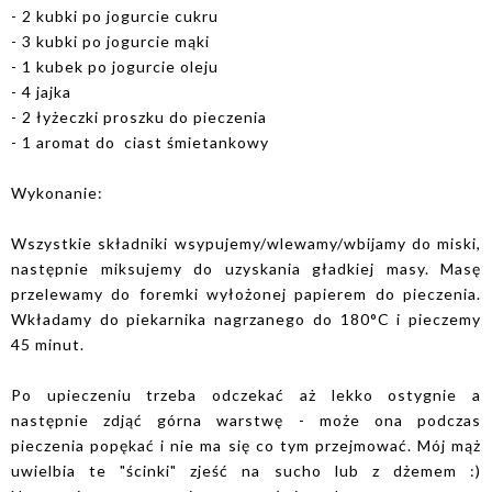
- 2 kubki po jogurcie cukru
- 3 kubki po jogurcie mąki
- 1 kubek po jogurcie oleju
- 4 jajka
- 2 łyżeczki proszku do pieczenia
- 1 aromat do ciast śmietankowy
Wykonanie:
Wszystkie składniki wsypujemy/wlewamy/wbijamy do miski,
następnie miksujemy do uzyskania gładkiej masy. Masę
przelewamy do foremki wyłożonej papierem do pieczenia.
Wkładamy do piekarnika nagrzanego do 180
°C i pieczemy
45 minut.
Po upieczeniu trzeba odczekać aż lekko ostygnie a
następnie zdjąć górna warstwę - może ona podczas
pieczenia popękać i nie ma się co tym przejmować. Mój mąż
uwielbia te "ścinki" zjeść na sucho lub z dżemem :)