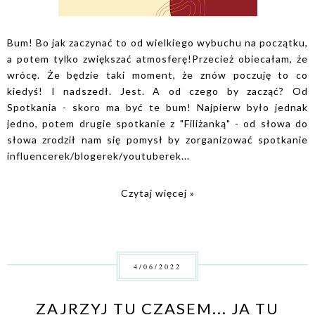
Bum! Bo jak zaczynać to od wielkiego wybuchu na początku,
a potem tylko zwiększać atmosferę!Przecież obiecałam, że
wrócę. Że będzie taki moment, że znów poczuję to co
kiedyś! I nadszedł. Jest. A od czego by zacząć? Od
Spotkania - skoro ma być te bum! Najpierw było jednak
jedno, potem drugie spotkanie z "Filiżanką" - od słowa do
słowa zrodził nam się pomysł by zorganizować spotkanie
influencerek/blogerek/youtuberek...
Czytaj więcej »
4/06/2022
ZAJRZYJ TU CZASEM... JA TU