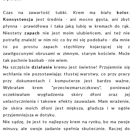
Czas na zawartość tubki. Krem ma biały
kolor
.
Konsystencja
jest średnia - ani mocno gęsta, ani zbyt
płynna - prawidłowa i taka jaką lubię w kremach do rąk.
Niestety
zapach
nie jest moim ulubieńcem, ani też nie
potrafię znaleźć w nim nic co by mi się podobało - dla mnie
to po prostu zapach stęchlizny kojarzącej się z
zawilgoconymi obrusami w zimnym, starym kościele. Może
tak pachnie baobab - nie wiem.
Na szczęście
działanie
kremu jest świetne! Przyjemnie się
wchłania nie pozostawiając tłustej warstwy, co przy pracy
przy dokumentach i komputerze jest bardzo ważne.
Wybrałam krem "przeciwzmarszczkowy", ponieważ
oczekiwałam wygładzenia skóry dłoni oraz jej
uelastycznienia i takowe efekty zauważam. Mam wrażenie,
że skóra moich dłoni jest miększa, gładsza i w ogóle
przyjemniejsza w dotyku.
Nie sądzę, że jest to najlepszy krem na rynku, bo ma zwoje
minusy, ale swoje zadanie spełnia skutecznie. Raczej do