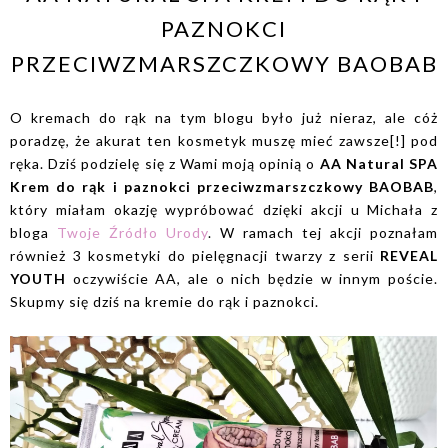
PAZNOKCI
PRZECIWZMARSZCZKOWY BAOBAB
O kremach do rąk na tym blogu było już nieraz, ale cóż
poradzę, że akurat ten kosmetyk muszę mieć zawsze[!] pod
ręka. Dziś podzielę się z Wami moją opinią o
AA Natural SPA
Krem do rąk i paznokci przeciwzmarszczkowy BAOBAB
,
który miałam okazję wypróbować dzięki akcji u Michała z
bloga
Twoje Źródło Urody
. W ramach tej akcji poznałam
również 3 kosmetyki do pielęgnacji twarzy z serii
REVEAL
YOUTH
oczywiście AA, ale o nich będzie w innym poście.
Skupmy się dziś na kremie do rąk i paznokci.