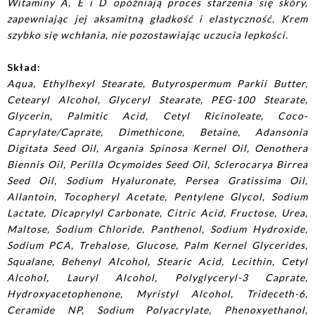
Witaminy A, E i D opóźniają proces starzenia się skóry,
zapewniając jej aksamitną gładkość i elastyczność. Krem
szybko się wchłania, nie pozostawiając uczucia lepkości.
Skład:
Aqua, Ethylhexyl Stearate, Butyrospermum Parkii Butter,
Cetearyl Alcohol, Glyceryl Stearate, PEG-100 Stearate,
Glycerin, Palmitic Acid, Cetyl Ricinoleate, Coco-
Caprylate/Caprate, Dimethicone, Betaine, Adansonia
Digitata Seed Oil, Argania Spinosa Kernel Oil, Oenothera
Biennis Oil, Perilla Ocymoides Seed Oil, Sclerocarya Birrea
Seed Oil, Sodium Hyaluronate, Persea Gratissima Oil,
Allantoin, Tocopheryl Acetate, Pentylene Glycol, Sodium
Lactate, Dicaprylyl Carbonate, Citric Acid, Fructose, Urea,
Maltose, Sodium Chloride, Panthenol, Sodium Hydroxide,
Sodium PCA, Trehalose, Glucose, Palm Kernel Glycerides,
Squalane, Behenyl Alcohol, Stearic Acid, Lecithin, Cetyl
Alcohol, Lauryl Alcohol, Polyglyceryl-3 Caprate,
Hydroxyacetophenone, Myristyl Alcohol, Trideceth-6,
Ceramide NP, Sodium Polyacrylate, Phenoxyethanol,