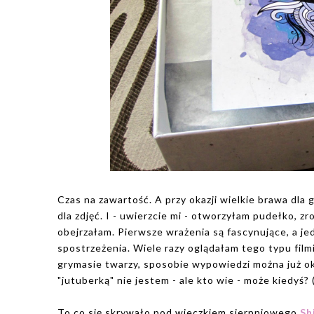
Czas na zawartość. A przy okazji wielkie brawa dla 
dla zdjęć. I - uwierzcie mi - otworzyłam pudełko, 
obejrzałam. Pierwsze wrażenia są fascynujące, a je
spostrzeżenia. Wiele razy oglądałam tego typu filmi
grymasie twarzy, sposobie wypowiedzi można już okr
"jutuberką" nie jestem - ale kto wie - może kiedyś? 
To co się skrywało pod wieczkiem sierpniowego
Sh