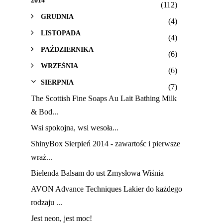
2014
(112)
GRUDNIA
(4)
LISTOPADA
(4)
PAŹDZIERNIKA
(6)
WRZEŚNIA
(6)
SIERPNIA
(7)
The Scottish Fine Soaps Au Lait Bathing Milk
& Bod...
Wsi spokojna, wsi wesoła...
ShinyBox Sierpień 2014 - zawartośc i pierwsze
wraż...
Bielenda Balsam do ust Zmysłowa Wiśnia
AVON Advance Techniques Lakier do każdego
rodzaju ...
Jest neon, jest moc!