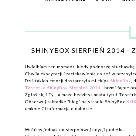
STRONA GŁÓWNA
O MNIE
WSPÓ
SHINYBOX SIERPIEŃ 2014 -
Uwielbiam ten moment, kiedy podnoszę słuchawkę d
Chwila ekscytacji i zaciekawienia co też w przesyłc
Dziś takich emocji dostarczyła mi ekipa
ShinyBox
, 
Testerka ShinyBox Sierpień 2014
- brzmi fajnie p
Zgłoś się i Ty - a może będziesz miała tytuł Teste
Obserwuj zakładkę "blog" na stronie ShinyBox
KLI
umknie Ci informacja o naborze.
Wróćmy jednak do sierpniowej edycji pudełka.