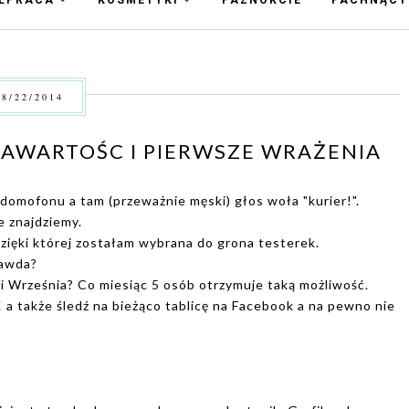
ŁPRACA
KOSMETYKI
PAZNOKCIE
PACHNĄC
8/22/2014
 ZAWARTOŚC I PIERWSZE WRAŻENIA
omofonu a tam (przeważnie męski) głos woła "kurier!".
e znajdziemy.
dzięki której zostałam wybrana do grona testerek.
rawda?
rki Września? Co miesiąc 5 osób otrzymuje taką możliwość.
K
a także śledź na bieżąco tablicę na Facebook a na pewno nie