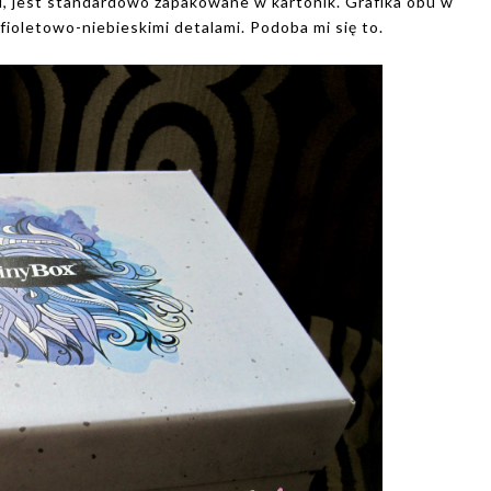
i, jest standardowo zapakowane w kartonik. Grafika obu w
fioletowo-niebieskimi detalami. Podoba mi się to.