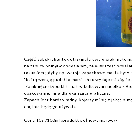
Część subskrybentek otrzymała owy olejek, natomia
na tablicy ShinyBox widziałam, że większość wolał
rozumiem gdyby np. wersje zapachowe masła były dwi
"którą wersję pudełka mam", choć wydaje mi się, ż
Zamknięcie typu klik - jak w kultowym micelku z Bi
opakowanie, miła dla oka szata graficzna.
Zapach jest bardzo ładny, kojarzy mi się z jakąś nu
chętnie będę go używała.
Cena 10zł/100ml /produkt pełnowymiarowy/
-------------------------------------------------------------