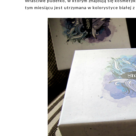
Właściwe pudełko, w którym znajdują się kosmetyk
tym miesiącu jest utrzymana w kolorystyce białej z 