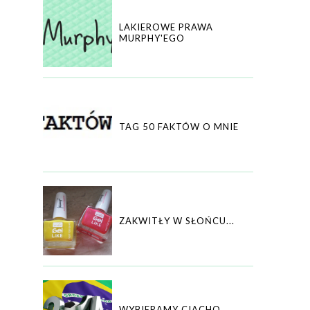
LAKIEROWE PRAWA
MURPHY'EGO
TAG 50 FAKTÓW O MNIE
ZAKWITŁY W SŁOŃCU...
WYBIERAMY CIACHO