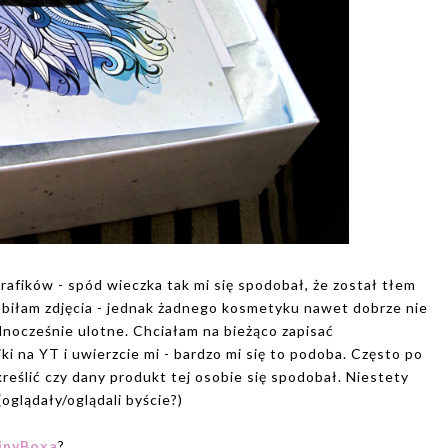
grafików - spód wieczka tak mi się spodobał, że został tłem
zrobiłam zdjęcia - jednak żadnego kosmetyku nawet dobrze nie
dnocześnie ulotne. Chciałam na bieżąco zapisać
ki na YT i uwierzcie mi - bardzo mi się to podoba. Często po
eślić czy dany produkt tej osobie się spodobał. Niestety
(oglądały/oglądali byście?)
inyBoxa
?