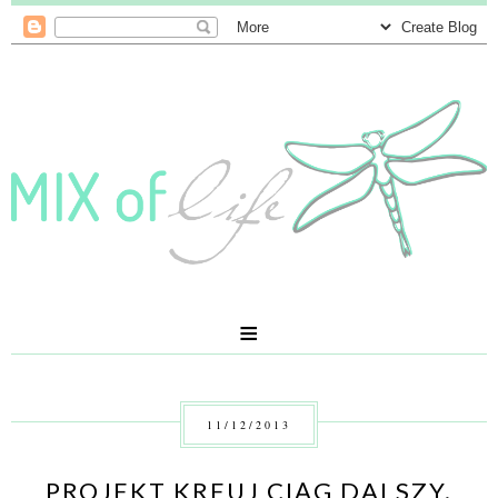
≡
11/12/2013
PROJEKT KREUJ CIĄG DALSZY.