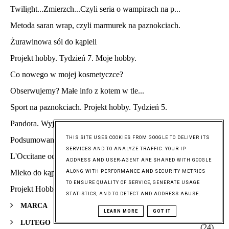
Twilight...Zmierzch...Czyli seria o wampirach na p...
Metoda saran wrap, czyli marmurek na paznokciach.
Żurawinowa sól do kąpieli
Projekt hobby. Tydzień 7. Moje hobby.
Co nowego w mojej kosmetyczce?
Obserwujemy? Małe info z kotem w tle...
Sport na paznokciach. Projekt hobby. Tydzień 5.
Pandora. Wyjątkowe chwile zaklęte w niezwykłej biż...
THIS SITE USES COOKIES FROM GOOGLE TO DELIVER ITS
Podsumowanie projektu kontynenty
SERVICES AND TO ANALYZE TRAFFIC. YOUR IP
L'Occitane od Glamour i pierwszy OPI w mojej kolek...
ADDRESS AND USER-AGENT ARE SHARED WITH GOOGLE
Mleko do kąpieli. Passiflora.
ALONG WITH PERFORMANCE AND SECURITY METRICS
TO ENSURE QUALITY OF SERVICE, GENERATE USAGE
Projekt Hobby. Tydzień czwarty. Kino/teatr
STATISTICS, AND TO DETECT AND ADDRESS ABUSE.
MARCA
(25)
LEARN MORE
GOT IT
LUTEGO
(24)