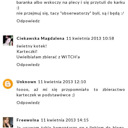
baranka albo wskoczy na plecy i się przytuli do karku
:)
nie przejmuj się, tacy "obserwatorzy" byli, są i będą :/
Odpowiedz
Ciekawska Magdalena
11 kwietnia 2013 10:58
świetny kotek!
Karteczki!
Uwielbiałam zbierać z WITCH'a
Odpowiedz
Unknown
11 kwietnia 2013 12:10
łoooo, aż mi się przypomniało to zbieractwo
karteczek w podstawówce ;)
Odpowiedz
Freewolna
11 kwietnia 2013 14:15
Ja usuwam takie komentarze np.z linkiem do bloga.