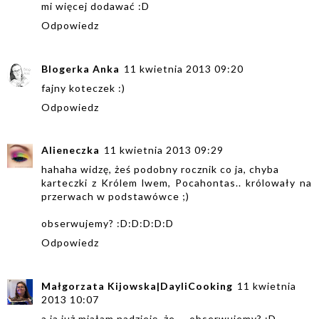
mi więcej dodawać :D
Odpowiedz
Blogerka Anka
11 kwietnia 2013 09:20
fajny koteczek :)
Odpowiedz
Alieneczka
11 kwietnia 2013 09:29
hahaha widzę, żeś podobny rocznik co ja, chyba
karteczki z Królem lwem, Pocahontas.. królowały na
przerwach w podstawówce ;)
obserwujemy? :D:D:D:D:D
Odpowiedz
Małgorzata Kijowska|DayliCooking
11 kwietnia
2013 10:07
a ja już miałam nadzieję, że ....obserwujemy? :D