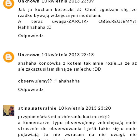
Unknown
10 kwietnia 2013 23:09
Jak ja kocham koteczki :D Choć zgadzam się, ze
rzadko bywają wdzięcznymi modelami.
A teraz uwaga-ŻARCIK- OBSEREUJEMY?!
Hahhhahaha :D
Odpowiedz
Unknown
10 kwietnia 2013 23:18
ahahaha koncówka z kotem tak mnie rozje...a ze az
sie zaksztusiłam śliną ze smiechu ;DD
obserwujemy?? :* ahahahha
Odpowiedz
atina.naturalnie
10 kwietnia 2013 23:20
przypomniałaś mi o zbieraniu karteczek;D
a komentarze typu obserwujemy zniechęcają mnie
strasznie do obserwowania i jeśli takie się u mnie
pojawiają to nie zwracam na nie uwagi, nie