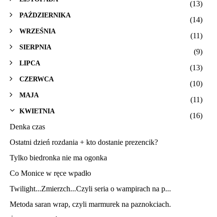
(13)
PAŹDZIERNIKA
(14)
WRZEŚNIA
(11)
SIERPNIA
(9)
LIPCA
(13)
CZERWCA
(10)
MAJA
(11)
KWIETNIA
(16)
Denka czas
Ostatni dzień rozdania + kto dostanie prezencik?
Tylko biedronka nie ma ogonka
Co Monice w ręce wpadło
Twilight...Zmierzch...Czyli seria o wampirach na p...
Metoda saran wrap, czyli marmurek na paznokciach.