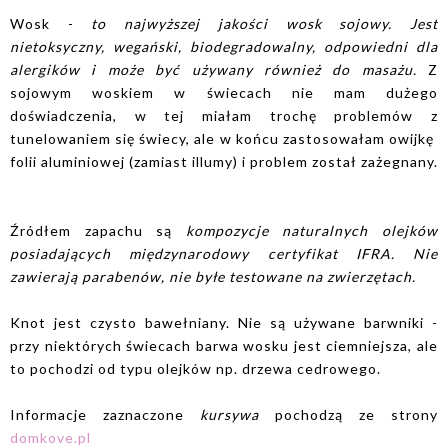
Wosk -
to najwyższej jakości wosk sojowy. Jest
nietoksyczny, wegański, biodegradowalny, odpowiedni dla
alergików i może być używany również do masażu.
Z
sojowym woskiem w świecach nie mam dużego
doświadczenia, w tej miałam trochę problemów z
tunelowaniem się świecy, ale w końcu zastosowałam owijkę
folii aluminiowej (zamiast illumy) i problem został zażegnany.
Źródłem zapachu są
kompozycje naturalnych olejków
posiadających międzynarodowy certyfikat IFRA. Nie
zawierają parabenów, nie byłe testowane na zwierzętach.
Knot jest czysto bawełniany. Nie są używane barwniki -
przy niektórych świecach barwa wosku jest ciemniejsza, ale
to pochodzi od typu olejków np. drzewa cedrowego.
Informacje zaznaczone
kursywa
pochodzą ze strony
domkove.pl