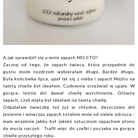
A jak sprawdził się u mnie zapach MOJITO?
Zacznę od tego, że zapach świecy, która przypadnie do
gustu moim nozdrzom wybierałam długo. Bardzo długo.
Była końcówka lipca, upał lał się z nieba i zapach Mojito na
tamtą chwile był ideałem. Cudownie orzeźwiał w upale. W
gorące, letnie dni dawał chwilę wytchnienia. Główny
zapach, czyli mięta był ideałem na tamta chwilę.
Odpalałam świeczkę też już w chłodne, deszczowe dni
jesienne i wówczas zapach totalnie mnie od siebie odrzuca -
mam wrażenie jakby był jakimś sztucznym zapachem płynu
do mycia naczyń. Trafił więc do szafki i poczeka na gorące
chwile przyszłego roku.