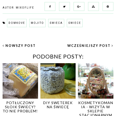
AUTOR:
MIXOFLIFE
DOMKOVE
MOJITO
ŚWIECA
ŚWIECE
NOWSZY POST
WCZEŚNIEJSZY POST
PODOBNE POSTY:
POTŁUCZONY
DIY SWETEREK
KOSMETYKOMAN
SŁOIK ŚWIECY?
NA ŚWIECĘ
IA - WIZYTA W
TO NIE PROBLEM!
SKLEPIE
STACJONARNYM