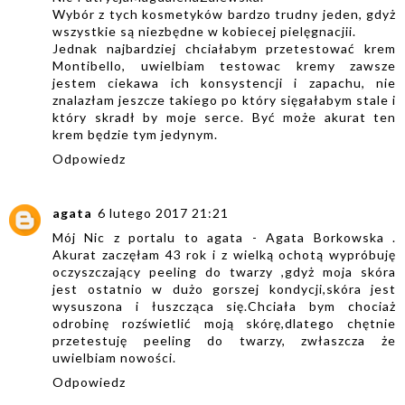
Wybór z tych kosmetyków bardzo trudny jeden, gdyż
wszystkie są niezbędne w kobiecej pielęgnacjii.
Jednak najbardziej chciałabym przetestować krem
Montibello, uwielbiam testowac kremy zawsze
jestem ciekawa ich konsystencji i zapachu, nie
znalazłam jeszcze takiego po który sięgałabym stale i
który skradł by moje serce. Być może akurat ten
krem będzie tym jedynym.
Odpowiedz
agata
6 lutego 2017 21:21
Mój Nic z portalu to agata - Agata Borkowska .
Akurat zaczęłam 43 rok i z wielką ochotą wypróbuję
oczyszczający peeling do twarzy ,gdyż moja skóra
jest ostatnio w dużo gorszej kondycji,skóra jest
wysuszona i łuszcząca się.Chciała bym chociaż
odrobinę rozświetlić moją skórę,dlatego chętnie
przetestuję peeling do twarzy, zwłaszcza że
uwielbiam nowości.
Odpowiedz