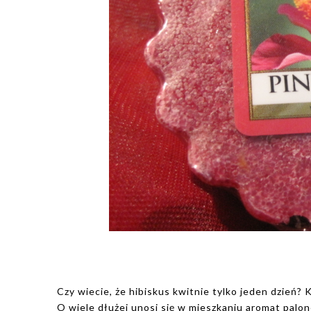
Czy wiecie, że hibiskus kwitnie tylko jeden dzień?
O wiele dłużej unosi się w mieszkaniu aromat palo