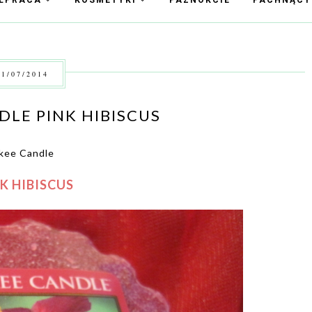
ŁPRACA
KOSMETYKI
PAZNOKCIE
PACHNĄC
1/07/2014
LE PINK HIBISCUS
nkee Candle
K HIBISCUS