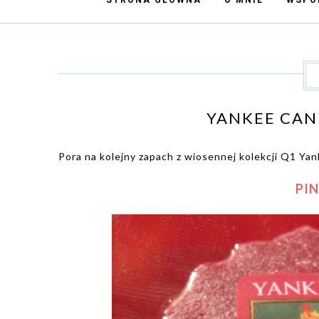
STRONA GŁÓWNA
O MNIE
WSPÓ
YANKEE CAND
Pora na kolejny zapach z wiosennej kolekcji Q1 Ya
PIN