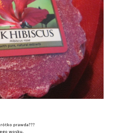
 Krótko prawda???
nego wosku.