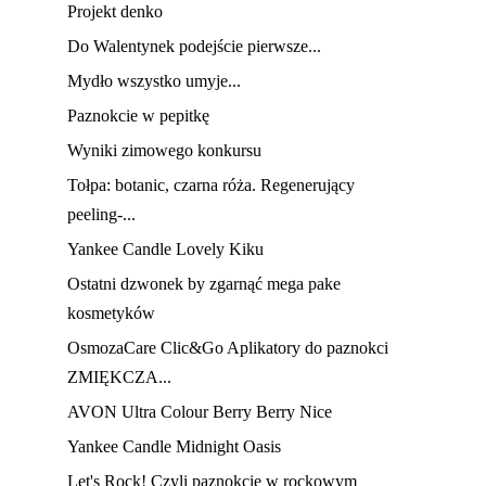
Projekt denko
Do Walentynek podejście pierwsze...
Mydło wszystko umyje...
Paznokcie w pepitkę
Wyniki zimowego konkursu
Tołpa: botanic, czarna róża. Regenerujący
peeling-...
Yankee Candle Lovely Kiku
Ostatni dzwonek by zgarnąć mega pake
kosmetyków
OsmozaCare Clic&Go Aplikatory do paznokci
ZMIĘKCZA...
AVON Ultra Colour Berry Berry Nice
Yankee Candle Midnight Oasis
Let's Rock! Czyli paznokcie w rockowym