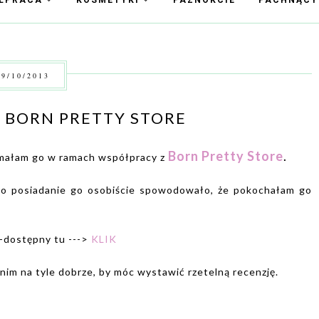
ŁPRACA
KOSMETYKI
PAZNOKCIE
PACHNĄC
9/10/2013
 BORN PRETTY STORE
Born Pretty Store
.
zymałam go w ramach współpracy z
ero posiadanie go osobiście spowodowało, że pokochałam go
 -dostępny tu --->
KLIK
 nim na tyle dobrze, by móc wystawić rzetelną recenzję.