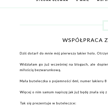
STRONA GŁÓWNA
O MNIE
WSPÓ
WSPÓŁPRACA Z
Dziś dotarł do mnie mój pierwszy lakier holo. Otr
Widziałam go już wcześniej na blogach, ale dopi
miłością bezwarunkową.
Mała buteleczka o pojemności 6ml, numer lakieru 8
Więcej o nim samym napiszę jak już będę znała się z
Tak się prezentuje w buteleczce: