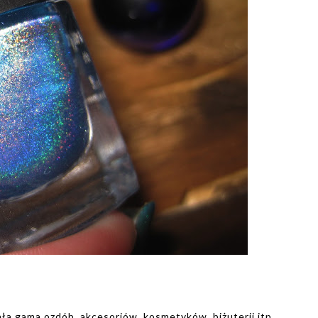
cała gama ozdób, akcesoriów, kosmetyków, biżuterii itp.