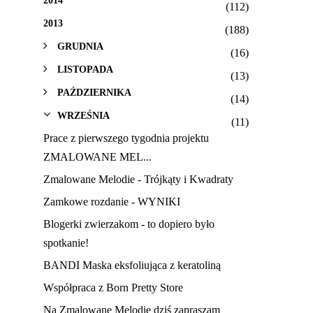
2014
(112)
2013
(188)
GRUDNIA
(16)
LISTOPADA
(13)
PAŹDZIERNIKA
(14)
WRZEŚNIA
(11)
Prace z pierwszego tygodnia projektu
ZMALOWANE MEL...
Zmalowane Melodie - Trójkąty i Kwadraty
Zamkowe rozdanie - WYNIKI
Blogerki zwierzakom - to dopiero było
spotkanie!
BANDI Maska eksfoliująca z keratoliną
Współpraca z Born Pretty Store
Na Zmalowane Melodie dziś zapraszam