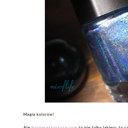
Magia kolorów!
Ale
bornprettystore.com
to nie tylko lakiery, to 