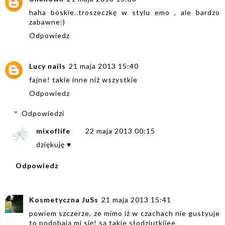
haha boskie..troszeczkę w stylu emo , ale bardzo
zabawne:)
Odpowiedz
Lucy nails
21 maja 2013 15:40
fajne! takie inne niż wszystkie
Odpowiedz
Odpowiedzi
mixoflife
22 maja 2013 00:15
dziękuję ♥
Odpowiedz
Kosmetyczna JuSs
21 maja 2013 15:41
powiem szczerze, ze mimo iż w czachach nie gustyuje
to podobają mi się! są takie słodziutkiiee