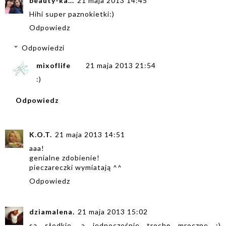
beauty-ka...
21 maja 2013 14:45
Hihi super paznokietki:)
Odpowiedz
Odpowiedzi
mixoflife
21 maja 2013 21:54
:)
Odpowiedz
K.O.T.
21 maja 2013 14:51
aaa!
genialne zdobienie!
pieczareczki wymiatają ^^
Odpowiedz
dziamalena.
21 maja 2013 15:02
są słodkie, a jednocześnie trochę mroczne :)