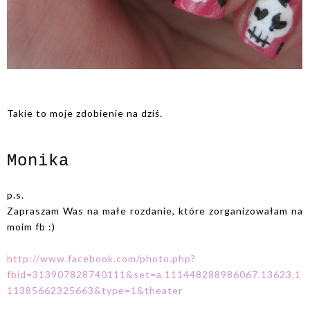
Takie to moje zdobienie na dziś.
Monika
p.s.
Zapraszam Was na małe rozdanie, które zorganizowałam na
moim fb :)
http://www.facebook.com/photo.php?
fbid=313907828740111&set=a.111448288986067.13623.1
11385662325663&type=1&theater