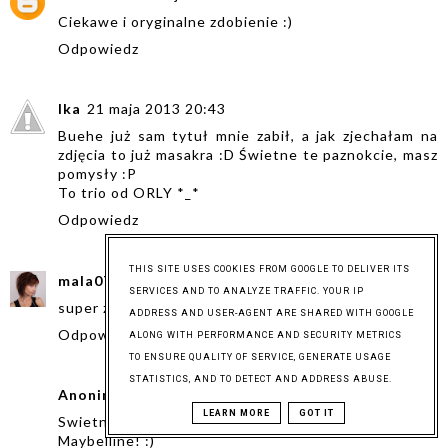
Ciekawe i oryginalne zdobienie :)
Odpowiedz
Ika
21 maja 2013 20:43
Buehe już sam tytuł mnie zabił, a jak zjechałam na
zdjęcia to już masakra :D Świetne te paznokcie, masz
pomysły :P
To trio od ORLY *_*
Odpowiedz
THIS SITE USES COOKIES FROM GOOGLE TO DELIVER ITS
mala0727
21 maja 2013 20:53
SERVICES AND TO ANALYZE TRAFFIC. YOUR IP
super zdobienie! :)
ADDRESS AND USER-AGENT ARE SHARED WITH GOOGLE
Odpowiedz
ALONG WITH PERFORMANCE AND SECURITY METRICS
TO ENSURE QUALITY OF SERVICE, GENERATE USAGE
STATISTICS, AND TO DETECT AND ADDRESS ABUSE.
Anonimowy
21 maja 2013 21:50
LEARN MORE
GOT IT
Swietne :) a w ogole to sliczny ten lakier z
Maybelline! :)