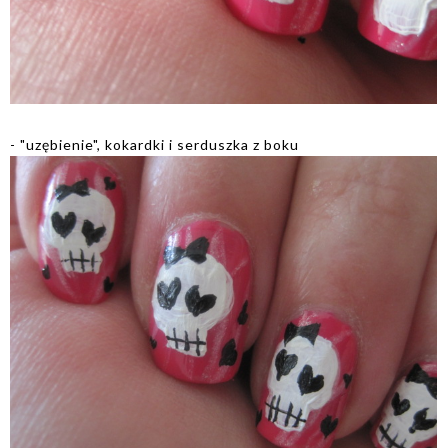
- "uzębienie", kokardki i serduszka z boku