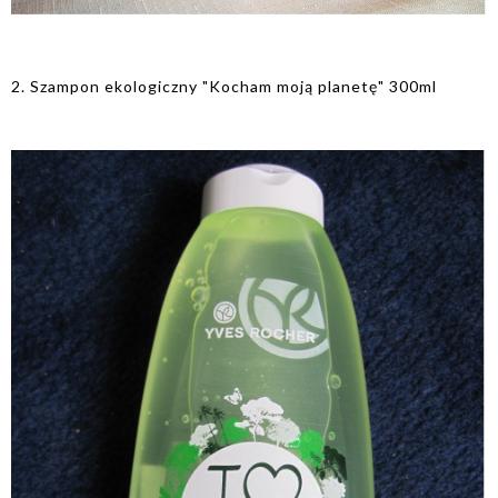
2. Szampon ekologiczny "Kocham moją planetę" 300ml