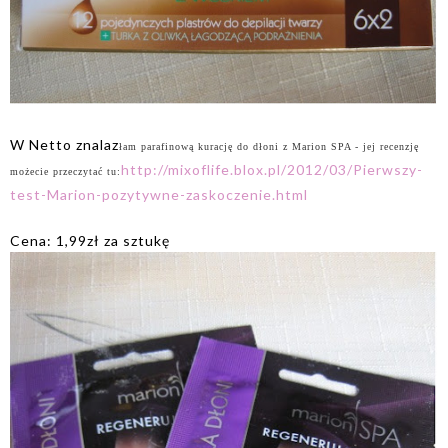
W Netto znalaz
łam parafinową kurację do dłoni z Marion SPA - jej recenzję
http://mixoflife.blox.pl/2012/03/Pierwszy-
możecie przeczytać tu:
test-Marion-pozytywne-zaskoczenie.html
Cena: 1,99zł za sztukę