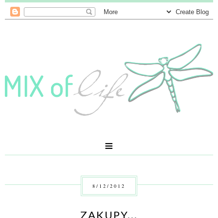
≡
8/12/2012
ZAKUPY...